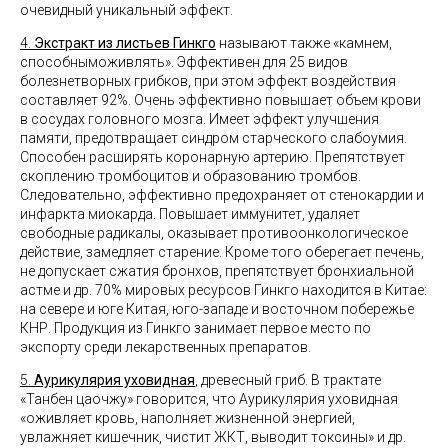
очевидный уникальный
эффект.
4.
Экстракт из листьев Гинкго
называют также «камнем,
способныможивлять». Эффективен для 25 видов
болезнетворных грибков, при этом эффект воздействия
составляет 92%. Очень эффективно повышает объем крови
в сосудах головного мозга. Имеет эффект улучшения
памяти, предотвращает синдром старческого слабоумия.
Способен расширять коронарную артерию. Препятствует
скоплению тромбоцитов и образованию тромбов.
Следовательно, эффективно предохраняет от стенокардии и
инфаркта миокарда. Повышает иммунитет, удаляет
свободные радикалы, оказывает противоонкологическое
действие, замедляет старение. Кроме того оберегает печень,
не допускает сжатия бронхов, препятствует бронхиальной
астме и др. 70% мировых ресурсов Гинкго находится в Китае:
на севере и юге Китая, юго-западе и восточном побережье
КНР. Продукция из Гинкго занимает первое место по
экспорту среди лекарственных препаратов.
5.
Аурикулярия уховидная
, древесный гриб. В трактате
«Танбен цаочжу» говорится, что Аурикулярия уховидная
«оживляет кровь, наполняет жизненной энергией,
увлажняет кишечник, чистит ЖКТ, выводит токсины» и др.