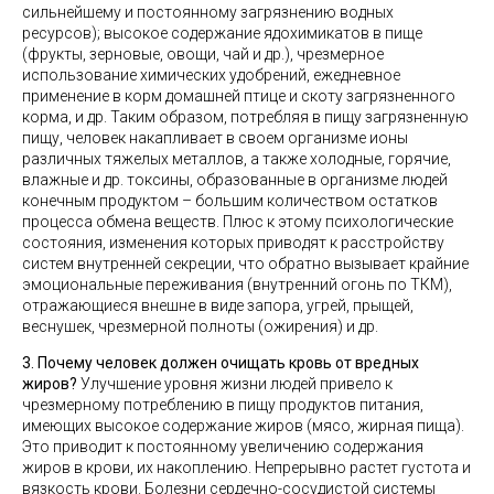
сильнейшему и постоянному загрязнению водных
ресурсов); высокое содержание ядохимикатов в пище
(фрукты, зерновые, овощи, чай и др.), чрезмерное
использование химических удобрений, ежедневное
применение в корм домашней птице и скоту загрязненного
корма, и др. Таким образом, потребляя в пищу загрязненную
пищу, человек накапливает в своем организме ионы
различных тяжелых металлов, а также холодные, горячие,
влажные и др. токсины, образованные в организме людей
конечным продуктом – большим количеством остатков
процесса обмена веществ. Плюс к этому психологические
состояния, изменения которых приводят к расстройству
систем внутренней секреции, что обратно вызывает крайние
эмоциональные переживания (внутренний огонь по ТКМ),
отражающиеся внешне в виде запора, угрей, прыщей,
веснушек, чрезмерной полноты (ожирения) и др.
3. Почему человек должен очищать кровь от вредных
жиров?
Улучшение уровня жизни людей привело к
чрезмерному потреблению в пищу продуктов питания,
имеющих высокое содержание жиров (мясо, жирная пища).
Это приводит к постоянному увеличению содержания
жиров в крови, их накоплению. Непрерывно растет густота и
вязкость крови. Болезни сердечно-сосудистой системы