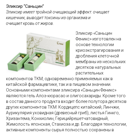
Эликсир “Саньцин”
Эликсир имеет тройной очищающий эффект: очищает
кишечник, выводит токсины из организма и
очищает кровь от жиров.
Эликсир «Саньцин
Феникс» изготовлен на
основе технологии
криоэкстрагирования и
дробления клеточной
мембраны из нескольких
десятков натуральных
растительных
компонентов ТКМ, одновременно применяемых как в
китайской фармацевтике, так и в пищевом значении.
Основными компонентами эликсира «Саньцин Феникс»
являются гель Алоэ-кюрасао и олигосахариды. Кроме того
в состав данного продукта входит более полутора десятков
других компонентов ТКМ: Кордицепс китайский, Линчжи,
Аурикулярия уховидная (древесный гриб), листья Гинкго,
Хризантема, Конхиолин, Герицийрешетчатовидный,
Жимолость японская, Стахиоза и др. Благодаря технологии,
активные компоненты сырья полностью сохранены в