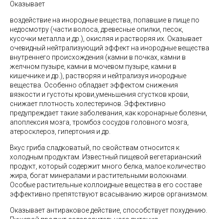
Оказывает
воздействие на инородные вещества, попавшие в пище по
недосмотру (части волоса, древесные опилки, песок,
кусочки металла и др.), окисляя и растворяя их. Оказывает
очевидный нейтрализующий эффект на инородные вещества
внутреннего происхождения (камни в почках, камни в
желчном пузыре, камни в мочевом пузыре, камни в
кишечнике и др.), растворяя и нейтрализуя инородные
вещества. Особенно обладает эффектом снижения
вязкости и густоты крови,уменьшения сгустков крови,
снижает плотность холестеринов. Эффективно
предупреждает такие заболевания, как коронарные болезни,
апоплексия мозга, тромбоз сосудов головного мозга,
атеросклероз, гипертония и др.
Вкус гриба сладковатый, по свойствам относится к
холодным продуктам. Известный пищевой вегетарианский
продукт, который содержит много белка, малое количество
жира, богат минералами и растительными волокнами.
Особые растительные коллоидные вещества в его составе
эффективно препятствуют всасыванию жиров организмом.
Оказывает антираковое действие, способствует похудению.