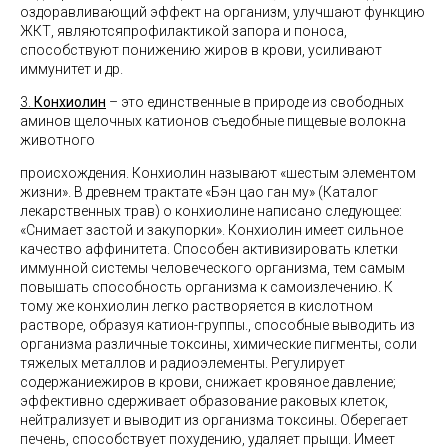
оздоравливающий эффект на организм, улучшают функцию
ЖКТ, являютсяпрофилактикой запора и поноса,
способствуют понижению жиров в крови, усиливают
иммунитет и др.
3.
Конхиолин
– это единственные в природе из свободных
аминов щелочных катионов съедобные пищевые волокна
животного
происхождения. Конхиолин называют «шестым элементом
жизни». В древнем трактате «Бэн цао ган му» (Каталог
лекарственных трав) о конхиолине написано следующее:
«Снимает застой и закупорки». Конхиолин имеет сильное
качество аффинитета. Способен активизировать клетки
иммунной системы человеческого организма, тем самым
повышать способность организма к самоизлечению. К
тому же конхиолин легко растворяется в кислотном
растворе, образуя катион-группы., способные выводить из
организма различные токсины, химические пигменты, соли
тяжелых металлов и радиоэлементы. Регулирует
содержаниежиров в крови, снижает кровяное давление;
эффективно сдерживает образование раковых клеток,
нейтрализует и выводит из организма токсины. Оберегает
печень, способствует похудению, удаляет прыщи. Имеет