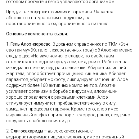
готовом продукте и легко усваиваются организмом.
Продукт не содержит «химии» и гормонов. Является
абсолютно натуральным продуктом для
восстановительного
оздоровительного питания.
Основные компоненты сырья:
1.
Гель Алоэ-кюрасао.
В древнем справочнике по ТКМ «Бэн
сао ган му» (Каталог лекарственных трав) об Алоэ написано
следующее: «На вкус немного сладок, по свойствам
относится к холодным продуктам, не ядовит». Работает на
меридианы печени, сердца и селезенки. Убирает излишний
жар тела, способствует прочищению кишечника. Убивает
паразитов, убирает мокроту, ликвидирует нагноения. Алоэ
содержит более 160 активных компонентов. Алоэтин
усиливает организм в борьбе с вирусами, алоэмицин
хорошо справляется с раковыми клетками. Алоэ
стимулирует иммунитет, прибавляетжизненную силу,
замедляет процессы старения. Кроме того, алоэ имеет
выраженный эффект при запоре, геморрое, ранах, сердечно-
сосудистых заболеваниях и др.
2.
Олигосахариды
–
высококачественные
воднорастворимые пищевые волокна, имеют очевидный