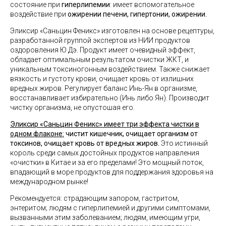
состояние при
гиперлипемии
: имеет вспомогательное
воздействие при
ожирении печени, гипертонии, ожирении.
Эликсир «Саньцин Феникс» изготовлен на основе рецептуры,
разработанной группой экспертов из НИИ продуктов
оздоровления Ю Дэ. Продукт имеет очевидный эффект,
обладает оптимальным результатом очистки ЖКТ, и
уникальным токсиногонным воздействием. Также снижает
вязкость и густоту крови, очищает кровь от излишних
вредных жиров. Регулирует баланс Инь-Ян в организме,
восстанавливает избирательно (Инь либо Ян). Производит
чистку организма, не опустошая его.
Эликсир «Саньцин Феникс» имеет три эффекта чистки в
одном флаконе:
чистит кишечник, очищает организм от
токсинов, очищает кровь от вредных жиров.
Это истинный
король среди самых достойных продуктов направления
«очистки» в Китае и за его пределами! Это мощный поток,
впадающий в море продуктов для поддержания здоровья на
международном рынке!
Рекомендуется: страдающим запором, гастритом,
энтеритом; людям с гиперлипемией и другими симптомами,
вызванными этим заболеванием; людям, имеющим угри,