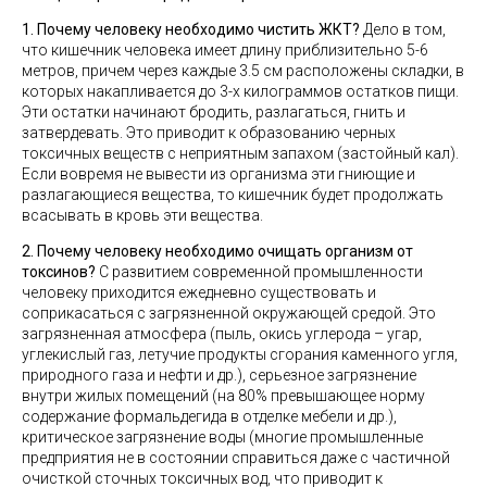
1. Почему человеку необходимо чистить ЖКТ?
Дело в том,
что кишечник человека имеет длину приблизительно 5-6
метров, причем через каждые 3.5 см расположены складки, в
которых накапливается до 3-х килограммов остатков пищи.
Эти остатки начинают бродить, разлагаться, гнить и
затвердевать. Это приводит к образованию черных
токсичных веществ с неприятным запахом (застойный кал).
Если вовремя не вывести из организма эти гниющие и
разлагающиеся вещества, то кишечник будет продолжать
всасывать в кровь эти вещества.
2. Почему человеку необходимо очищать организм от
токсинов?
С развитием современной промышленности
человеку приходится ежедневно существовать и
соприкасаться с загрязненной окружающей средой. Это
загрязненная атмосфера (пыль, окись углерода – угар,
углекислый газ, летучие продукты сгорания каменного угля,
природного газа и нефти и др.), серьезное загрязнение
внутри жилых помещений (на 80% превышающее норму
содержание формальдегида в отделке мебели и др.),
критическое загрязнение воды (многие промышленные
предприятия не в состоянии справиться даже с частичной
очисткой сточных токсичных вод, что приводит к