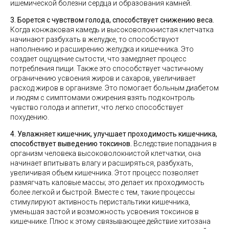
ишемической болезни сердца и образования камней.
3. Борется с чувством голода, способствует снижению веса.
Когда конжаковая камедь и высоковолокнистая клетчатка
начинают разбухать в желудке, то способствуют
наполнению и расширению желудка и кишечника. Это
создает ощущение сытости, что замедляет процесс
потребления пищи. Также это способствует частичному
ограничению усвоения жиров и сахаров, увеличивает
расход жиров в организме. Это помогает больным диабетом
и людям с симптомами ожирения взять под контроль
чувство голода и аппетит, что легко способствует
похудению.
4. Увлажняет кишечник, улучшает проходимость кишечника,
способствует выведению токсинов.
Вследствие попадания в
организм человека высоковолокнистой клетчатки, она
начинает впитывать влагу и расширяться, разбухать,
увеличивая объем кишечника. Этот процесс позволяет
размягчать каловые массы; это делает их проходимость
более легкой и быстрой. Вместе с тем, такие процессы
стимулируют активность перистальтики кишечника,
уменьшая застой и возможность усвоения токсинов в
кишечнике. Плюс к этому связывающее действие хитозана