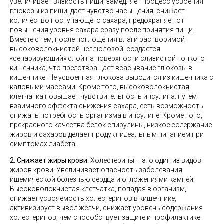
увеличивает вязкость пищи, замедляет процесс усвоения
глюкозы из пищи, дает чувство насыщения, снижает
количество поступающего сахара, предохраняет от
повышения уровня сахара сразу после принятия пищи.
Вместе с тем, после поглощения влаги растворимой
высоковолокнистой целлюлозой, создается
«сепарирующий» слой на поверхности слизистой тонкого
кишечника, что предотвращает всасывание глюкозы в
кишечнике. Не усвоенная глюкоза выводится из кишечника с
каловыми массами. Кроме того, высоковолокнистая
клетчатка повышает чувствительность инсулина: путем
взаимного эффекта снижения сахара, есть возможность
снижать потребность организма в инсулине. Кроме того,
прекрасного качества белок спирулины, низкое содержание
жиров и сахаров делает продукт идеальным питанием при
симптомах диабета.
2. Снижает жиры крови.
Холестерины – это один из видов
жиров крови. Увеличивает опасность заболевания
ишемической болезнью сердца и отложениями камней.
Высоковолокнистая клетчатка, попадая в организм,
снижает усвояемость холестеринов в кишечнике,
активизирует вывод желчи, снижает уровень содержания
холестеринов, чем способствует защите и профилактике