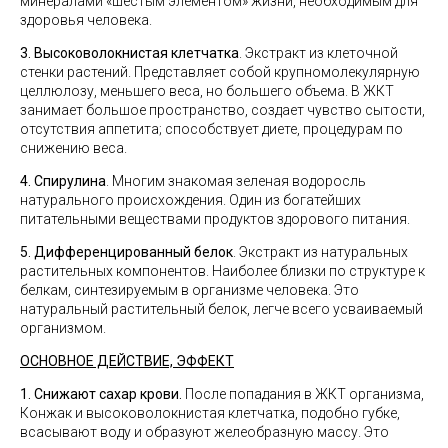
минералами «шестым элементом» жизни, необходимым для
здоровья человека.
3. Высоковолокнистая клетчатка
. Экстракт из клеточной
стенки растений. Представляет собой крупномолекулярную
целлюлозу, меньшего веса, но большего объема. В ЖКТ
занимает большое пространство, создает чувство сытости,
отсутствия аппетита; способствует диете, процедурам по
снижению веса.
4. Спирулина
. Многим знакомая зеленая водоросль
натурального происхождения. Один из богатейших
питательными веществами продуктов здорового питания.
5. Дифференцированный белок
. Экстракт из натуральных
растительных компонентов. Наиболее близки по структуре к
белкам, синтезируемым в организме человека. Это
натуральный растительный белок, легче всего усваиваемый
организмом.
ОСНОВНОЕ ДЕЙСТВИЕ, ЭФФЕКТ
1. Снижают сахар крови.
После попадания в ЖКТ организма,
Конжак и высоковолокнистая клетчатка, подобно губке,
всасывают воду и образуют желеобразную массу. Это