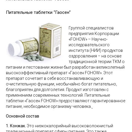
Питательные таблетки “Гаосен”
Группой специалистов
предприятия Корпорации
«FOHOW» – Научно-
исследовательского
института (НИИ) продуктов
оздоровления – на основе
традиционной теории ТКМ о
питании и пестовании жизни был разработан великолепный
высокоэффективный препарат «Гаосен FOHOW». Этот
препарат сочетает в себе восстанавливающую и
очистительную функции, необычайно богат питательно,
благоприятен для долголетия. Продукт изготовлен с
применением современных технологий. Питательные
таблетки «Гаосен FOHOW» предоставляют гарантированное
питание, необходимое организму человека.
Основной состав
1. Конжак.
Это низкокалорийный высоковолокнистый
традиционный препарат сферы питания. Это также