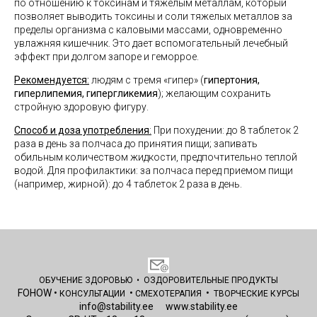
по отношению к токсинам и тяжелым металлам, который
позволяет выводить токсины и соли тяжелых металлов за
пределы организма с каловыми массами, одновременно
увлажняя кишечник. Это дает вспомогательный лечебный
эффект при долгом запоре и геморрое.
Рекомендуется:
людям с тремя «гипер» (
гипертония,
гиперлипемия, гипергликемия
); желающим сохранить
стройную здоровую фигуру.
Способ и доза употребления
:
При похудении: до 8 таблеток 2
раза в день за полчаса до принятия пищи; запивать
обильным количеством жидкости, предпочтительно теплой
водой. Для профилактики: за полчаса перед приемом пищи
(например, жирной): до 4 таблеток 2 раза в день.
ОБУЧЕНИЕ ЗДОРОВЬЮ
•
ОЗДОРОВИТЕЛЬНЫЕ
ПРОДУКТЫ
FOHOW
•
•
•
КОНСУЛЬТАЦИИ
СМЕХОТЕРАПИЯ
ТВОРЧЕСКИЕ КУРСЫ
info@stability.ee
www.stability.ee