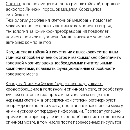
Состав:
порошок мицелия Ганодермы китайской, порошок
аскоспор Линчжи, порошок мицелия Кордицепса
китайского.
Технология дробления клеточной мембраны помогает
максимально сохранить активные компоненты сырья;
технология нано- микро- преобразования позволяет
намного повысить уровень биологического усвоения
активных компонентов
Кордицепс китайский в сочетании с высококачественным
Линчжи способен очень быстро и максимально обеспечить
головной мозг человека необходимыми питательными
компонентами, повышать функциональные способности
головного мозга.
Капсулы "Линчжи Феникс" существенно улучшают
кровообращение в головном и спинном мозге, способствуя
лучшей доставке кислорода и питательных веществ к
нервным клеткам, в определенной степени регенерируют
поврежденные клетки мозга, восстанавливают связи между
ними и ускоряют передачу информации. Препарат успешно
применяется при нарушениях кровообращения в головном и
спинном мозге, в том числе после перенесенных инсультов.