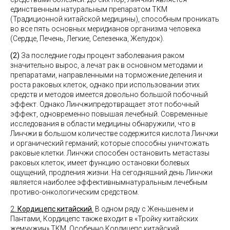
единственным натуральным препаратом ТКМ
(Традиционной китайской медицины), способным проникать
во все пять основных меридианов организма человека
(Сердце, Печень, Легкие, Селезенка, Желудок).
(2)
За последние годы процент заболевания раком
значительно вырос, а лечат рак в основном методами и
препаратами, направленными на торможение деления и
роста раковых клеток, однако при использовании этих
средств и методов имеется довольно большой побочный
эффект. Однако Линчжипредотвращает этот побочный
эффект, одновременно повышая лечебный. Современные
исследования в области медицины обнаружили, что в
Линчжи в большом количестве содержится кислота Линчжи
и органический германий; которые способны уничтожать
раковые клетки. Линчжи способен остановить метастазы
раковых клеток, имеет функцию остановки болевых
ощущений, продления жизни. На сегодняшний день Линчжи
является наиболее эффективнымнатуральным лечебным
противо-онкологическим средством.
2.
Кордицепс китайский
.
В одном ряду с Женьшенем и
Пантами, Кордицепс также входит в «Тройку китайских
жемчужин» ТКМ. Особенно Кордицепс китайский,