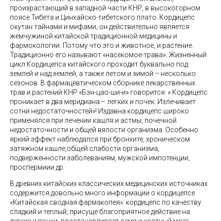
произрастающий в западной части КНР, в высокогорном
поясе Тибета и Цинхайско-тибетского плато. Кордицепс
окутан тайнами и мифами, он действительно является
жемчужиной китайской традиционной медицины и
фармокологии. Потому что это и животное, и растение.
Традиционно его называют «насекомое-трава». Жизненный
цикл Кордицепса китайского проходит буквально под
землей и над землей, а также летом и зимой – несколько
сезонов. В фармацевтическом сборнике лекарственных
трав и растений КНР «Бэн-цао-ши-и» говорится: « Кордицепс
проникает в два меридиана – легких и почек. Излечивает
сотни недостаточностей»! Издавна кордицепс широко
применялся при лечении кашля и астмы, почечной
недостаточности и общей вялости организма. Особенно
яркий эффект наблюдался при бронхите, хроническом
затяжном кашле,общей слабости организма,
подверженности заболеваниям, мужской импотенции,
проспермиии др.
В древних китайских классических медицинских источниках
содержится довольно много информации о кордицепсе.
«Китайская сводная фармакопея»: кордицепс по качеству
сладкий и теплый; присуще благоприятное действие на