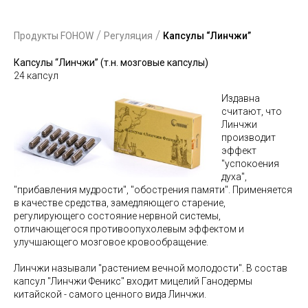
/
/
Продукты FOHOW
Регуляция
Капсулы “Линчжи”
Капсулы “Линчжи” (т.н. мозговые капсулы)
24 капсул
Издавна
считают, что
Линчжи
производит
эффект
"успокоения
духа",
"прибавления мудрости", "обострения памяти". Применяется
в качестве средства, замедляющего старение,
регулирующего состояние нервной системы,
отличающегося противоопухолевым эффектом и
улучшающего мозговое кровообращение.
Линчжи называли "растением вечной молодости". В состав
капсул "Линчжи Феникс" входит мицелий Ганодермы
китайской - самого ценного вида Линчжи.