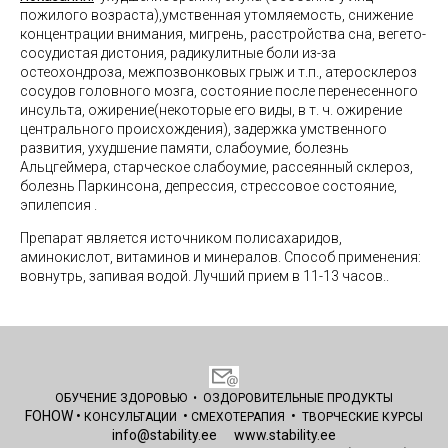
пожилого возраста),умственная утомляемость, снижение
концентрации внимания, мигрень, расстройства сна, вегето-
сосудистая дистония, радикулитные боли из-за
остеохондроза, межпозвонковых грыж и т.п., атеросклероз
сосудов головного мозга, состояние после перенесенного
инсульта, ожирение(некоторые его виды, в т. ч. ожирение
центрального происхождения), задержка умственного
развития, ухудшение памяти, слабоумие, болезнь
Альцгеймера, старческое слабоумие, рассеянный склероз,
болезнь Паркинсона, депрессия, стрессовое состояние,
эпилепсия .
Препарат является источником полисахаридов,
аминокислот, витаминов и минералов. Способ применения:
вовнутрь, запивая водой. Лучший прием в 11-13 часов..
ОБУЧЕНИЕ ЗДОРОВЬЮ
•
ОЗДОРОВИТЕЛЬНЫЕ
ПРОДУКТЫ
FOHOW
•
•
•
КОНСУЛЬТАЦИИ
СМЕХОТЕРАПИЯ
ТВОРЧЕСКИЕ КУРСЫ
info@stability.ee
www.stability.ee