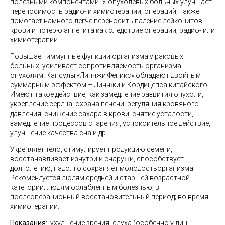
полезными компонентами. У опухолевых больных улучшает
переносимость радио- и химиотерапии, операций; также
помогает намного легче переносить падение лейкоцитов
крови и потерю аппетита как следствие операции, радио- или
химиотерапии.
Повышает иммунные функции организма у раковых
больных, усиливает сопротивляемость организма
опухолям. Капсулы «Линчжи Феникс» обладают двойным
суммарным эффектом – Линчжи и Кордицепса китайского.
Имеют такое действие, как замедление развития опухоли,
укрепление сердца, охрана печени, регуляция кровяного
давления, снижение сахара в крови, снятие усталости,
замедление процессов старения, успокоительное действие,
улучшение качества сна и др.
Укрепляет тело, стимулирует продукцию семени,
восстанавливает изнутри и снаружи, способствует
долголетию, надолго сохраняет молодостьорганизма.
Рекомендуется людям средней и старшей возрастной
категории; людям ослабленным болезнью, в
послеоперационный восстановительный период; во время
химиотерапии.
Показания:
ухудшение зрения, слуха (особенно у лиц