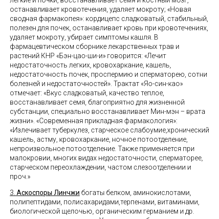
легкие и почки, восстанавливает семя и костный мозг,
останавливает кровотечения, удаляет мокроту; «Новая
сводная фармакопея»: кордицепс сладковатый, стабильный,
полезен для почек, останавливает кровь при кровотечениях,
удаляет мокроту, убирает симптомы кашля. В
фармацевтическом сборнике лекарственных трав и
растений КНР «Бэн-цао-ши-и» говорится: «Лечит
недостаточность легких, кровохаркание, кашель,
недостаточность почек, проспермию и сперматорею, сотни
болезней и недостаточностей». Трактат «Яо-син-као»
отмечает: «Вкус сладковатый, качество теплое,
восстанавливает семя, благоприятно для жизненной
субстанции, специально восстанавливает Мин-мэн – врата
жизни». «Современная прикладная фармакология»:
«Излечивает туберкулез, старческое слабоумие,хронический
кашель, астму, кровохаркание, ночное потоотделение,
непроизвольное потоотделение. Также применяется при
малокровии, многих видах недостаточности, сперматорее,
старческом переохлаждении, частом слезоотделении и
проч.»
3.
Аскоспоры Линчжи
богаты белком, аминокислотами,
полипептидами, полисахаридами,терпенами, витаминами,
биологической щелочью, органическим германием и др.