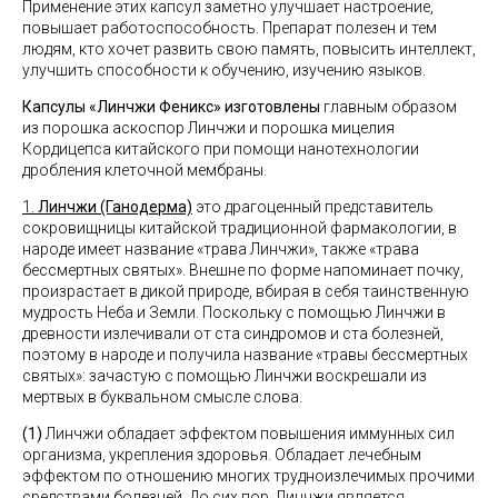
Применение этих капсул заметно улучшает настроение,
повышает работоспособность. Препарат полезен и тем
людям, кто хочет развить свою память, повысить интеллект,
улучшить способности к обучению, изучению языков.
Капсулы «Линчжи Феникс» изготовлены
главным образом
из порошка аскоспор Линчжи и порошка мицелия
Кордицепса китайского при помощи нанотехнологии
дробления клеточной мембраны.
1.
Линчжи (Ганодерма)
это драгоценный представитель
сокровищницы китайской традиционной фармакологии, в
народе имеет название «трава Линчжи», также «трава
бессмертных святых». Внешне по форме напоминает почку,
произрастает в дикой природе, вбирая в себя таинственную
мудрость Неба и Земли. Поскольку с помощью Линчжи в
древности излечивали от ста синдромов и ста болезней,
поэтому в народе и получила название «травы бессмертных
святых»: зачастую с помощью Линчжи воскрешали из
мертвых в буквальном смысле слова.
(1)
Линчжи обладает эффектом повышения иммунных сил
организма, укрепления здоровья. Обладает лечебным
эффектом по отношению многих трудноизлечимых прочими
средствами болезней. До сих пор, Линчжи является