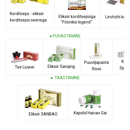
Korditseps - eliksiir
Eliksiir korditsepsiga
Linchzhi kaps
korditsepsi seenega
"Fööniksi legend"
● PUHASTAMINE
Kaps
Puuviljapasta
Eliksiir Sanqing
Tee Liuwei
Sjuch
Roos
● TAASTAMINE
Kapslid Haicao Gai
Eliksiir SANBAO