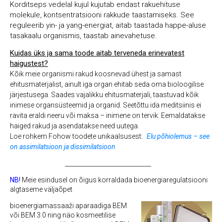
Korditseps vedelal kujul kujutab endast rakuehituse
molekule, kontsentratsiooni rakkude taastamiseks. See
reguleerib yin- ja yang-energiat, aitab taastada happe-aluse
tasakaalu organismis, taastab ainevahetuse.
Kuidas üks ja sama toode aitab terveneda erinevatest
haigustest?
Kõik meie organismi rakud koosnevad ühest ja samast
ehitusmaterjalist, ainult iga organ ehitab seda oma bioloogilise
järjestusega. Saades vajalikku ehitusmaterjali, taastuvad kõik
inimese organsüsteemid ja organid. Seetõttu ida meditsiinis ei
ravita eraldi neeru või maksa – inimene on tervik. Eemaldatakse
haiged rakud ja asendatakse need uutega.
Loe rohkem Fohow toodete unikaalsusest:
Elu põhiolemus – see
on assimilatsioon ja dissimilatsioon
_____________________________
NB!
Meie esindusel on õigus korraldada bioenergiaregulatsiooni
algtaseme väljaõpet
bioenergiamassaaži aparaadiga BEM
või BEM 3.0 ning näo kosmeetilise