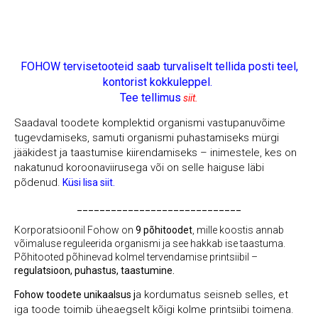
FOHOW tervisetooteid saab
turvaliselt tellida posti teel,
kontorist
kokkuleppel
.
Tee tellimus
siit.
Saadaval toodete komplektid organismi vastupanuvõime
tugevdamiseks, samuti organismi puhastamiseks mürgi
jääkidest ja taastumise kiirendamiseks – inimestele, kes on
nakatunud koroonaviirusega või on selle haiguse läbi
põdenud.
Küsi lisa siit.
_____________________________
Korporatsioonil Fohow on
9 põhitoodet
, mille koostis annab
võimaluse reguleerida organismi ja see hakkab ise taastuma.
Põhitooted põhinevad kolmel tervendamise printsiibil –
regulatsioon, puhastus, taastumine.
a kordumatus seisneb selles, et
Fohow toodete unikaalsus j
iga toode toimib üheaegselt kõigi kolme printsiibi toimena.