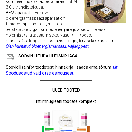
korrigeerimise väljaõpet aparaadi BEM
3.0 ultraheliotsikuga.
BEM aparaat
-
Fohow
bioenergiamassaaži aparaat on
füsioteraapia aparaat, mille abil
teostatakse organismi bioenergiaregulatsiooni tervise
hoidmiseks ja taastamiseks. Kasulik nii kodus,
massaažisalongis, massaažisalongis, tervisekeskuses jm.
Olen huvitatud bioenergiamassaaži väljaõppest.
SOOVIN LIITUDA UUDISKIRJAGA
Soovid lisainfot toodetest, hinnakirja - saada oma sõnum
siit
Soodusostud vaid otse esindusest.
_____________________________
UUED TOOTED
Intiimhügieeni toodete komplekt