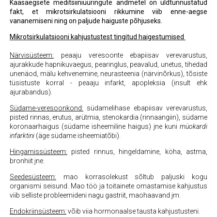
Kaasaegsete meditsiiniuuringute andmetel on üldtunnustatud
fakt, et mikrotsirkulatsiooni rikkumine viib enne-aegse
vananemiseni ning on paljude haiguste põhjuseks.
Mikrotsirkulatsiooni kahjustustest tingitud haigestumised
Närvisüsteem:
peaaju veresoonte ebapiisav verevarustus,
ajurakkude hapnikuvaegus, pearinglus, peavalud, unetus, tihedad
unenäod, mälu kehvenemine, neurasteenia (närvinõrkus), tõsiste
tüsistuste korral - peaaju infarkt, apopleksia (insult ehk
ajurabandus).
Südame-veresoonkond:
südamelihase ebapiisav verevarustus,
pisted rinnas, erutus, arütmia, stenokardia (rinnaangiin), südame
koronaarhaigus (südame isheemiline haigus) jne kuni
müokardi
infarktini
(äge südame isheemiatõbi).
Hingamissüsteem:
pisted rinnus, hingeldamine, köha, astma,
bronhiit jne.
Seedesüsteem:
mao korrasolekust sõltub paljuski kogu
organismi seisund. Mao töö ja toitainete omastamise kahjustus
viib selliste probleemideni nagu gastriit, maohaavand jm.
Endokriinsüsteem:
võib viia hormonaalse tausta kahjustusteni.