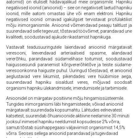
aatomid) on eluliselt hädavajalikud meie organismile. Hapniku
negatiivsed ioonid (anioonid) – see on negatiivselt laetud hapniku
ioonid, mille aatom omastas ühe või enam elektroni. Hapniku
negatiivsed ioonid omavad igakülgset tervistavat profülaktilist
mõju inimorganismile. Anioonid võimendavad peaaju talitlust ja
suurendavad selle tegevust, tõstavad töövõimet, parandavad une
kvaliteeti, soodustavad ajukude rikastamist hapnikuga.
Vastavalt teadusuuringutele laiendavad anioonid märgatavalt
veresooni, leevendavad arteriaalseid spasme, alandavad
vererõhku, parandavad südamelihase toitumist, soodustavad
haigusseisundi paranemist kõrgvererõhktõve ja teiste südame-
veresoonkonna haiguste puhul. Uuringud tõestavad, et anioonid
aeglustavad vere liikumist, pikendades vere hüübimise aega,
suurendavad hapniku sisaldust veres, mõjuvad soodsalt
organismi hapniku ülekandmisele, imendumisele ja tarbimisele.
Anioonidel on märgatav positiivne mõju hingamissüsteemile.
Tungides inimorganismi läbi hingamisteede, võivad anioonid
märgatavalt suurendada kopsumahtu. Lähtudes eelnevatest
katsetest, suurendab õhuanioonide aktiivne neelamine 30 minuti
jooksul inimesel hapniku neeldumist kopsudesse 2% võrra,
samuti tõstab süsihappegaasi väljaviimist organismist 14,5%
võrra. Seoses sellega anioonid parandavad ja tugevdavad