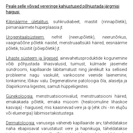
Peale selle võivad vereringe kahjustused põhjustada järgmisi
haigusi
Kilpnäärme ületalitus
, suhkrudiabeet, mastiit (rinnapõletik),
piimanäärmete hüperplaasia jt.
Urogenitaalsüsteem:
nefriit (neerupõletik), neerunõrkus,
vaagnaõõne põletik naistel, menstruaaltsükli häired, eesnäärme
põletik, tsüstiit (põiepõletik) jt.
Lihaste süsteem ja liigesed:
ainevahetusproduktide kogunemine
võib põhjustada lihasvalusid, tuimust, külmade jäsemete
sündroomi, kapillaaride läbitamatust ning järelikult ka selliseid
probleeme nagu vaskuliit, varikoosne veenide laienemine,
lonkamine, lõikav valu. Degeneratiivne patoloogia õla, alaselja ja
õlapiirkonna liigestes, samuti hüppeliigestes.
Günekoloogia:
menstruatsioonivalud, menstruatsiooni häired,
emakakaela põletik, emaka müoom (healoomuline lihaskoe
kasvaja) - haigused, mis kaasnevad vere ja qi (ehk chi - nn elujõu
või eluenergia) läbimise takistustega.
Dermatoloogia:
vanusega väheneb kapillaaride arv, täheldatakse
naha ebapiisavat varustatust vere ja hapnikuga, täheldatakse