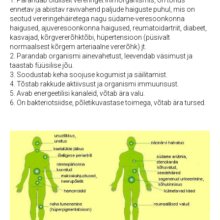
1. Parandab oluliselt vereringet inimorganismis, on tõhus
ennetav ja abistav ravivahend paljude haiguste puhul, mis on
seotud vereringehäiretega nagu südame-veresoonkonna
haigused, ajuveresoonkonna haigused, reumatoidartriit, diabeet,
kasvajad, kõrgvererõhktõbi, hüpertensioon (püsivalt
normaalsest kõrgem arteriaalne vererõhk) jt.
2. Parandab organismi ainevahetust, leevendab väsimust ja
taastab füüsilise jõu.
3. Soodustab keha soojuse kogumist ja säilitamist.
4. Tõstab rakkude aktiivsust ja organismi immuunsust.
5. Avab energeetilisi kanaleid, võtab ära valu.
6. On bakteriotsiidse, põletikuvastase toimega, võtab ära tursed.