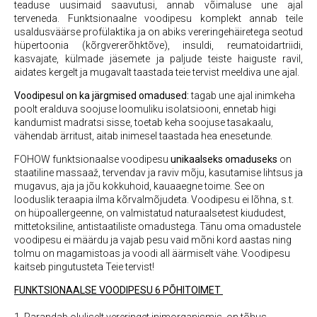
teaduse uusimaid saavutusi, annab võimaluse une ajal
terveneda. Funktsionaalne voodipesu komplekt annab teile
usaldusväärse profülaktika ja on abiks vereringehäiretega seotud
hüpertoonia (kõrgvererõhktõve), insuldi, reumatoidartriidi,
kasvajate, külmade jäsemete ja paljude teiste haiguste ravil,
aidates kergelt ja mugavalt taastada teie tervist meeldiva une ajal.
Voodipesul on ka järgmised omadused:
tagab une ajal inimkeha
poolt eralduva soojuse loomuliku isolatsiooni, ennetab higi
kandumist madratsi sisse, toetab keha soojuse tasakaalu,
vähendab ärritust, aitab inimesel taastada hea enesetunde.
FOHOW funktsionaalse voodipesu
unikaalseks omaduseks
on
staatiline massaaž, tervendav ja raviv mõju, kasutamise lihtsus ja
mugavus, aja ja jõu kokkuhoid, kauaaegne toime. See on
looduslik teraapia ilma kõrvalmõjudeta. Voodipesu ei lõhna, s.t.
on hüpoallergeenne, on valmistatud naturaalsetest kiududest,
mittetoksiline, antistaatiliste omadustega. Tänu oma omadustele
voodipesu ei määrdu ja vajab pesu vaid mõni kord aastas ning
tolmu on magamistoas ja voodi all äärmiselt vähe. Voodipesu
kaitseb pingutusteta Teie tervist!
FUNKTSIONAALSE VOODIPESU 6 PÕHITOIMET