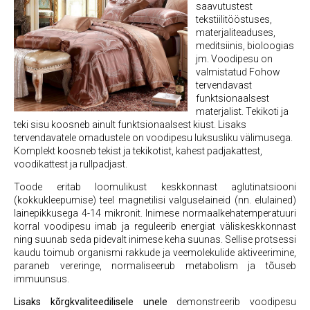
saavutustest
tekstiilitööstuses,
materjaliteaduses,
meditsiinis, bioloogias
jm. Voodipesu on
valmistatud Fohow
tervendavast
funktsionaalsest
materjalist. Tekikoti ja
teki sisu koosneb ainult funktsionaalsest kiust. Lisaks
tervendavatele omadustele on voodipesu luksusliku välimusega.
Komplekt koosneb tekist ja tekikotist, kahest padjakattest,
voodikattest ja rullpadjast.
Toode eritab loomulikust keskkonnast aglutinatsiooni
(kokkukleepumise) teel magnetilisi valguselaineid (nn. elulained)
lainepikkusega 4­-14 mikronit. Inimese normaalkehatemperatuuri
korral voodipesu imab ja reguleerib energiat väliskeskkonnast
ning suunab seda pidevalt inimese keha suunas. Sellise protsessi
kaudu toimub organismi rakkude ja veemolekulide aktiveerimine,
paraneb vereringe, normaliseerub metabolism ja tõuseb
immuunsus.
Lisaks kõrgkvaliteedilisele unele
demonstreerib voodipesu