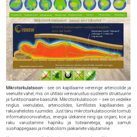
Mikrotsirkulatsioon
- see on kapillaarne vereringe arterioolide ja
veenulite vahel, mis on ühtlasi verevarustus-süsteemi struktuurne
ja funktsionaalne baasühik. Mikrotsirkulatsioon – see on vedelike
ringlus veenulates, arterioolides, lümfilistes kapillaarides ja
rakuvahelistes ruumides. Just tänu mikrotsirkulatsioonile toimub
informatsioonivahetus, energia ülekanne ning iga organi, koe ja
raku varustamine hapniku ja toiteainetega, aga samuti
süsihappegaasi ja metabolismi jääkainete väljutamine.