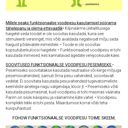
Millele peaks funktsionaalse voodipesu kasutamisel pöörama
tähelepanu ja olema ettevaatlik
• Kilpnäärme ületalitlusega
haigetel seda toodet ei ole soovitav kasutada, kuna see
stimuleerib vereringet, mis võib avaldada negatiivset mõju seda
haigust põdevatele inimestele.
• Toode ei ole soovitav
kopsutuberkuloosi haigetele.
• Funktsionaalset voodipesu ei tohi
kasutada inimesed, kes kannatavad ägedate verejooksude käes.
SOOVITUSED FUNKTSIONAALSE VOODIPESU PESEMISEKS
•
Pesemiseks soovitatakse kasutada neutraalse või kerge mõjuga
pesemisvahendeid, samuti õrna pesu vahendeid, soovitavalt
vedelat. Ei soovitata kasutada pesuvahendeid tugevatoimeliste
keemiliste ainetega nagu valgendaja, kloor jt.
• Pesemiseks võib
kasutada pesumasinat, kuid voodipesu ei tohi masinas väänata.
Parim on siiski käsipesu ja väänamine käte vahel.
• Voodipesu
komplekti tekki ei tohi pesta. Määrdumise korral võib teha
kuivpuhastust.
FOHOW FUNKTSIONAALSE VOODIPESU TOIME SKEEM