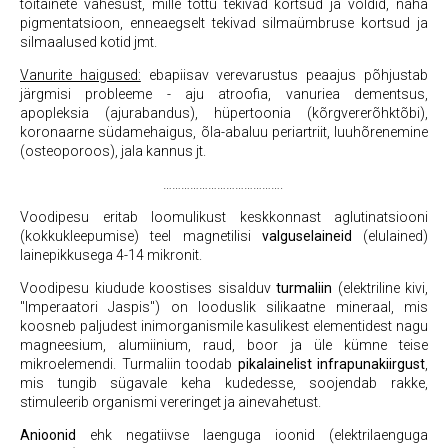
toitainete vähesust, mille tõttu tekivad kortsud ja voldid, naha
pigmentatsioon, enneaegselt tekivad silmaümbruse kortsud ja
silmaalused kotid jmt.
Vanurite haigused:
ebapiisav verevarustus peaajus põhjustab
järgmisi probleeme - aju atroofia, vanuriea dementsus,
apopleksia (ajurabandus), hüpertoonia (kõrgvererõhktõbi),
koronaarne südamehaigus, õla-abaluu periartriit, luuhõrenemine
(osteoporoos), jala kannus jt.
………………………………….
Voodipesu eritab loomulikust keskkonnast aglutinatsiooni
(kokkukleepumise) teel magnetilisi
valguselaineid
(elulained)
lainepikkusega 4-14 mikronit.
Voodipesu kiudude koostises sisalduv
turmaliin
(elektriline kivi,
"Imperaatori Jaspis") on looduslik silikaatne mineraal, mis
koosneb paljudest inimorganismile kasulikest elementidest nagu
magneesium, alumiinium, raud, boor ja üle kümne teise
mikroelemendi. Turmaliin toodab
pikalainelist infrapunakiirgust
,
mis tungib sügavale keha kudedesse, soojendab rakke,
stimuleerib organismi vereringet ja ainevahetust.
Anioonid
ehk negatiivse laenguga ioonid (elektrilaenguga