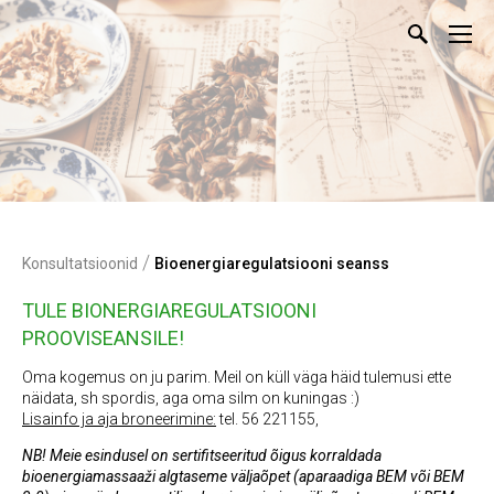
/
Konsultatsioonid
Bioenergiaregulatsiooni seanss
TULE BIONERGIAREGULATSIOONI
PROOVISEANSILE!
Oma kogemus on ju parim. Meil on küll väga häid tulemusi ette
näidata, sh spordis, aga oma silm on kuningas :)
Lisainfo ja aja broneerimine:
tel. 56 221155,
NB!
Meie esindusel on sertifitseeritud õigus korraldada
bioenergiamassaaži algtaseme väljaõpet (aparaadiga BEM või BEM