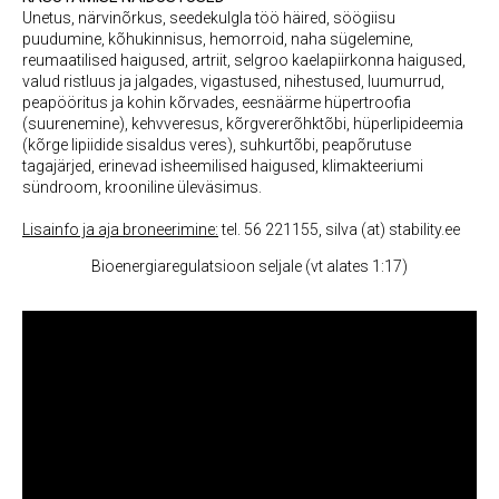
Unetus, närvinõrkus, seedekulgla töö häired, söögiisu
puudumine, kõhukinnisus, hemorroid, naha sügelemine,
reumaatilised haigused, artriit, selgroo kaelapiirkonna haigused,
valud ristluus ja jalgades, vigastused, nihestused, luumurrud,
peapööritus ja kohin kõrvades, eesnäärme hüpertroofia
(suurenemine), kehvveresus, kõrgvererõhktõbi, hüperlipideemia
(kõrge lipiidide sisaldus veres), suhkurtõbi, peapõrutuse
tagajärjed, erinevad isheemilised haigused, klimakteeriumi
sündroom, krooniline üleväsimus.
Lisainfo ja aja broneerimine:
tel. 56 221155, silva (at) stability.ee
Bioenergiaregulatsioon seljale (vt alates 1:17)