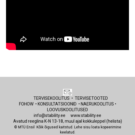
TERVISEKOOLITUS
•
TERVISETOOTED
FOHOW
•
KONSULTATSIOONID
•
NAERUKOOLITUS
•
LOOVUSKOOLITUSE
D
info@stability.ee
www.stability.ee
Avatud reeglina K-N 13-18, muul ajal
kokkuleppel (helista)
© MTÜ Ensil
Kõik õigused kaitstud. Lehe sisu loata kopeerimine
keelatud.