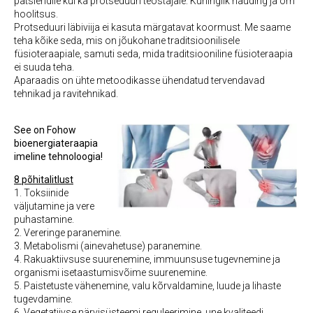
patsiendile kui ka protseduuri teostajale. Kuninglik nauding ja õrn
hoolitsus.
Protseduuri läbiviija ei kasuta märgatavat koormust. Me saame
teha kõike seda, mis on jõukohane traditsioonilisele
füsioteraapiale, samuti seda, mida traditsiooniline füsioteraapia
ei suuda teha.
Aparaadis on ühte metoodikasse ühendatud tervendavad
tehnikad ja ravitehnikad.
See on Fohow
bioenergiateraapia
imeline tehnoloogia!
8 põhitalitlust
1. Toksiinide
väljutamine ja vere
puhastamine.
2. Vereringe paranemine.
3. Metabolismi (ainevahetuse) paranemine.
4. Rakuaktiivsuse suurenemine, immuunsuse tugevnemine ja
organismi isetaastumisvõime suurenemine.
5. Paistetuste vähenemine, valu kõrvaldamine, luude ja lihaste
tugevdamine.
6. Vegetatiivse närvisüsteemi reguleerimine, une kvaliteedi