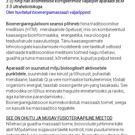
3.0) ning näo kosmeetilise korrigeerimise väljaõpet aparaadi BEM
3.0 ultraheliotsikuga.
Olen huvitatud bioenergiamassaaži väljaõppest.
Bioenergiaregulatsioni seanss põhineb
hiina traditsioonilise
meditsiini (HTM) meridiaanide õpetusel, mis on kombineeritud
kaasaegse bioinformaatika, energeetika, neuroloogia jt
teadusharude saavutustega. Tänu kaasaegseimate
tehnoloogiate kasutamisele modelleerib see täielikult selliseid
idamaade traditsioonilise meditsiini toimeid nagu nõelravi,
guašha ja tuina massaaž, kõrvetamine, kupud ja paljud teised.
Aparaadil
on suunatud mõju bioloogiliselt aktiivsetele
punktidele,
suurendab ravi kiirust ja tõhusust, puhastab
meridiaane, taastab Qi ja vere normaalse tsirkuleerimise, tõstab
organismi energiat, taastab siseorganite yin-yang tasakaalu. See
metoodika on tõhus erinevate haiguste ennetamiseks ja raviks,
aga ka tervise parandamiseks.;
Bionergiaregulatsioon kümnekordistub massaaži toimet, seega
on kasulik ka massaažitöö tegijatele.
SEE ON OHUTU JA MUGAV FÜSIOTERAAPILINE MEETOD
Nõelravi ja guašha massaaži toime, biovoolude juhtimine käte
abil! Mõjutamise sügavuse täielik kontroll, riski puuduminine nii