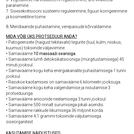
paranemine .
7. Sisesekretsiooni süsteemi reguleerimine, figuuri korrigeerimine
ja kosmeetiline toime.
8. Meridiaanide puhastamine, verepaisude kõrvaldamine.
MIDA VÕIB ÜKS PROTSEDUUR ANDA?
• Patogeensete (haigust tekitavate) tegurite (tuul, külm, niiskus,
kuumus) toksiinide väljaviimine.
• Samaväärne
10 massaaži seansiga.
• Samaväärne lümfi detoksikatsiooniga (mürgitustamisega) 45
minuti jooksul.
• Samaväärne kogu keha energiakanalite puhastamisega 1 tunni
jooksul.
• Rasvkoe kaotamises on samaväärne 6 kilomeetri jooksuga.
• Samaväärne kogu keha valgendamise ja niisutamise 3
protseduuriga.
• Samaväärne anioonide neelamisega 3 tunni jooksul.
• Samaväärne 500 rinnalt surumisega pikali asendis.
• Samaväärne rakkude liikumisega 36 miljonit korda.
• Samaväärne 4,1 grammi toksiinide väljutamisega
siseorganitest.
KASUTAMISE NÄIDUSTUSED