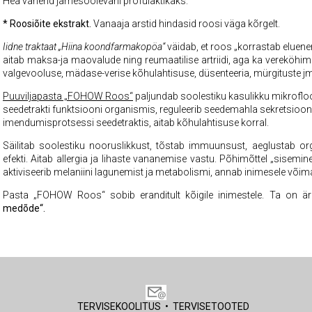
Hea vahend jämesoolevähi profülaktikaks.
* Roosiõite ekstrakt.
Vanaaja arstid hindasid roosi väga kõrgelt.
Iidne traktaat „Hiina koondfarmakopöa“
väidab, et roos „korrastab eluene
aitab maksa-ja maovalude ning reumaatilise artriidi, aga ka vereköhim
valgevooluse, mädase-verise kõhulahtisuse, düsenteeria, mürgituste j
Puuviljapasta „FOHOW Roos“
paljundab soolestiku kasulikku mikrofloora
seedetrakti funktsiooni organismis, reguleerib seedemahla sekretsiooni,
imendumisprotsessi seedetraktis, aitab kõhulahtisuse korral.
Säilitab soolestiku nooruslikkust, tõstab immuunsust, aeglustab o
efekti. Aitab allergia ja lihaste vananemise vastu. Põhimõttel „sisemin
aktiviseerib melaniini lagunemist ja metabolismi, annab inimesele võim
Pasta „FOHOW Roos“ sobib eranditult kõigile inimestele. Ta on ä
medõde“.
TERVISEKOOLITUS
•
TERVISETOOTED