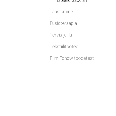
Tabletid Gaoqian
Taastamine
Füsioteraapia
Tervis ja ilu
Tekstiilitooted
Film Fohow toodetest