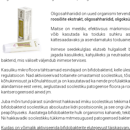
Oligosahhariidid on uued organismi terve
roosiõite ekstrakt, oligosahhariidid, oligoks
Maitse on meeldiv, efektiivsus märkimisv
võib kasutada ka toiduks suhkru ase
kättesaadavaks ja asendamatuks toiduaineks 
Inimese seedekulglas elutseb hulgaliselt
jagada kasulikeks, kahjulikeks ja neutraal
bakterid, mis väliselt väljendub inimese tervises.
Kasuliku mikrofloora tähtsamaid esindajaid on bifidobakterid, kelle ü
regulatsioon. Nad aktiviseerivad toitainete omastamist soolestikus, t
kõhukinnisust ja kõhulahtisust ja on kasutatavad ka nende profülakti
alandamise eest veres, aeglustavad soolestiku patogeense floora ja ro
kantserogeenseid aineid jm.
Juba mõni tund pärast sündimist hakkavad imiku soolestikus tekkima b
bifidobakterid soolestikus absoluutse liidri positsioonile, ja see ongi
peapõhjuseks. Aastatega bifidobakterite hulk organismis kahaneb, tekib t
Nii hakkavadki soolestikku tükkima mitmesugused patogeensed bakter
Kuidas on võimalik aktiviseerida bifidobakterite elutegevust täiskasva