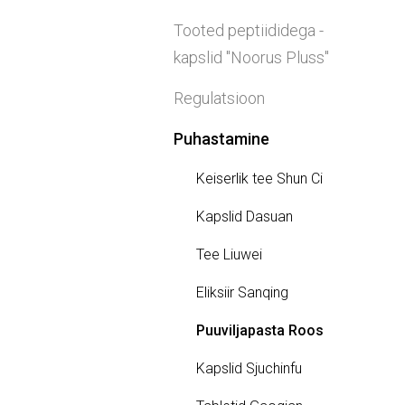
Tooted peptiididega -
kapslid "Noorus Pluss"
Regulatsioon
Puhastamine
Keiserlik tee Shun Ci
Kapslid Dasuan
Tee Liuwei
Eliksiir Sanqing
Puuviljapasta Roos
Kapslid Sjuchinfu