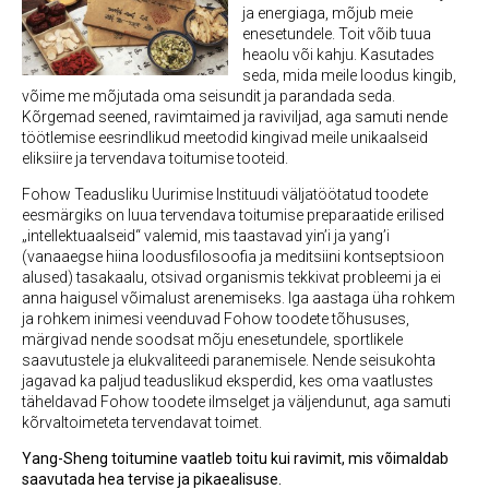
ja energiaga, mõjub meie
enesetundele. Toit võib tuua
heaolu või kahju. Kasutades
seda, mida meile loodus kingib,
võime me mõjutada oma seisundit ja parandada seda.
Kõrgemad seened, ravimtaimed ja raviviljad, aga samuti nende
töötlemise eesrindlikud meetodid kingivad meile unikaalseid
eliksiire ja tervendava toitumise tooteid.
Fohow Teadusliku Uurimise Instituudi väljatöötatud toodete
eesmärgiks on luua tervendava toitumise preparaatide erilised
„intellektuaalseid“ valemid, mis taastavad yin’i ja yang’i
(vanaaegse hiina loodusfilosoofia ja meditsiini kontseptsioon
alused) tasakaalu, otsivad organismis tekkivat probleemi ja ei
anna haigusel võimalust arenemiseks. Iga aastaga üha rohkem
ja rohkem inimesi veenduvad Fohow toodete tõhususes,
märgivad nende soodsat mõju enesetundele, sportlikele
saavutustele ja elukvaliteedi paranemisele. Nende seisukohta
jagavad ka paljud teaduslikud eksperdid, kes oma vaatlustes
täheldavad Fohow toodete ilmselget ja väljendunut, aga samuti
kõrvaltoimeteta tervendavat toimet.
Yang-Sheng toitumine vaatleb toitu kui ravimit, mis võimaldab
saavutada hea tervise ja pikaealisuse.