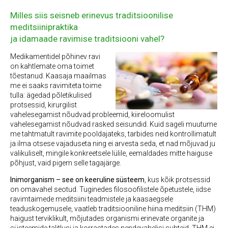
Milles siis seisneb erinevus traditsioonilise
meditsiinipraktika
ja idamaade ravimise traditsiooni vahel?
Medikamentid
el põhinev ravi
on kahtlemate oma toimet
tõestanud. Kaasaja maailmas
me ei saaks ravimiteta toime
tulla: ägedad põletikulised
protsessid, kirurgilist
vahelesegamist nõudvad probleemid, kiireloomulist
vahelesegamist nõudvad rasked seisundid. Kuid sageli muutume
me tahtmatult ravimite pooldajateks, tarbides neid kontrollimatult
ja ilma otsese vajaduseta ning ei arvesta seda, et nad mõjuvad ju
valikuliselt, mingile konkreetsele lülile, eemaldades mitte haiguse
põhjust, vaid pigem selle tagajärge.
Inimorganism – see on keeruline süsteem
, kus kõik protsessid
on omavahel seotud. Tuginedes filosoofilistele õpetustele, iidse
ravimtaimede meditsiini teadmistele ja kaasaegsele
teaduskogemusele, vaatleb traditsiooniline hiina meditsiin (THM)
haigust terviklikult, mõjutades organismi erinevate organite ja