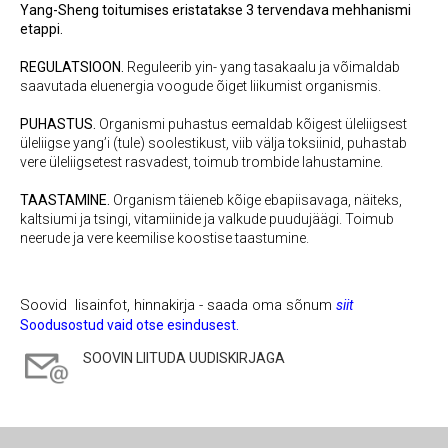
Yang-Sheng toitumises eristatakse 3 tervendava mehhanismi
etappi.
REGULATSIOON.
Reguleerib yin- yang tasakaalu ja võimaldab
saavutada eluenergia voogude õiget liikumist organismis.
PUHASTUS.
Organismi puhastus eemaldab kõigest üleliigsest
üleliigse yang’i (tule) soolestikust, viib välja toksiinid, puhastab
vere üleliigsetest rasvadest, toimub trombide lahustamine.
TAASTAMINE.
Organism täieneb kõige ebapiisavaga, näiteks,
kaltsiumi ja tsingi, vitamiinide ja valkude puudujäägi. Toimub
neerude ja vere keemilise koostise taastumine.
Soovid lisainfot, hinnakirja - saada oma sõnum
siit
Soodusostud vaid otse esindusest.
SOOVIN LIITUDA UUDISKIRJAGA