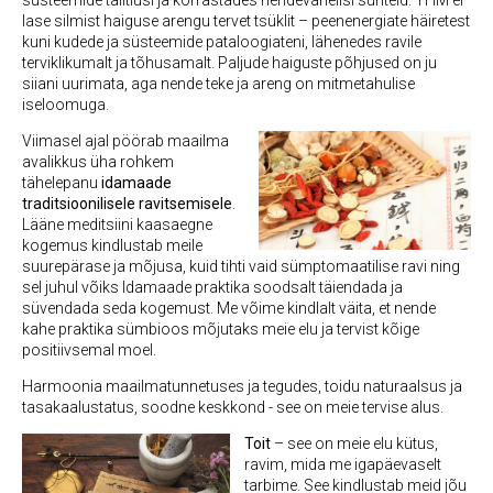
süsteemide talitlusi ja korrastades nendevahelisi suhteid. THM ei
lase silmist haiguse arengu tervet tsüklit – peenenergiate häiretest
kuni kudede ja süsteemide pataloogiateni, lähenedes ravile
terviklikumalt ja tõhusamalt. Paljude haiguste põhjused on ju
siiani uurimata, aga nende teke ja areng on mitmetahulise
iseloomuga.
Viimasel ajal pöörab maailma
avalikkus üha rohkem
tähelepanu
idamaade
traditsioonilisele ravitsemisele
.
Lääne meditsiini kaasaegne
kogemus kindlustab meile
suurepärase ja mõjusa, kuid tihti vaid sümptomaatilise ravi ning
sel juhul võiks Idamaade praktika soodsalt täiendada ja
süvendada seda kogemust. Me võime kindlalt väita, et nende
kahe praktika sümbioos mõjutaks meie elu ja tervist kõige
positiivsemal moel.
Harmoonia maailmatunnetuses ja tegudes, toidu naturaalsus ja
tasakaalustatus, soodne keskkond - see on meie tervise alus.
Toit
– see on meie elu kütus,
ravim, mida me igapäevaselt
tarbime. See kindlustab meid jõu