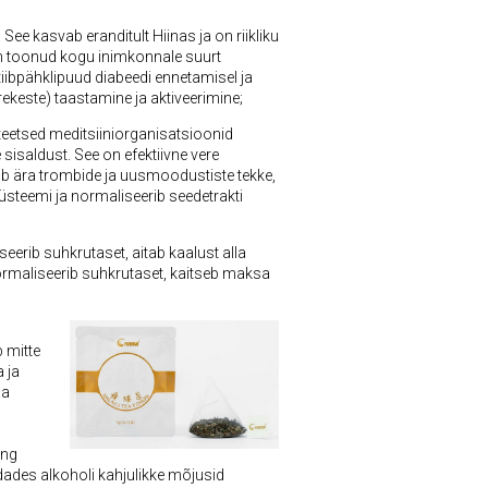
See kasvab eranditult Hiinas ja on riikliku
 on toonud kogu inimkonnale suurt
 tiibpähklipuud diabeedi ennetamisel ja
ekeste) taastamine ja aktiveerimine;
iteetsed meditsiiniorganisatsioonid
 sisaldust. See on efektiivne vere
b ära trombide ja uusmoodustiste tekke,
üsteemi ja normaliseerib seedetrakti
erib suhkrutaset, aitab kaalust alla
normaliseerib suhkrutaset, kaitseb maksa
b mitte
 ja
da
ing
dades alkoholi kahjulikke mõjusid