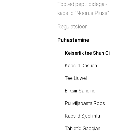
Tooted peptiididega -
kapslid "Noorus Pluss"
Regulatsioon
Puhastamine
Keiserlik tee Shun Ci
Kapslid Dasuan
Tee Liuwei
Eliksiir Sanqing
Puuviljapasta Roos
Kapslid Sjuchinfu
Tabletid Gaoqian