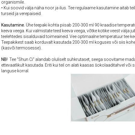
organismile.
•
Kui soovid välja näha noor ja ilus. Tee regulaarne kasutamine aitab 
turseid ja verepaiseid.
Kasutamine.
Ühe teepak
i kohta piisab 200-300 ml 90 kraadise temperatu
keeva veega. Kui valmistate teed keeva veega, võtke kotike veest välja j
teelehtedes sisalduvaid toimeaineid. Vee optimaalne temperatuur tee k
Teepakikest saab korduvalt kasutada 200-300 ml koguses või siis kohe 
(kasvõi termosesse).
NB!
Tee "Shun Ci" alandab oluliselt suhkrutaset, seega soovitame mad
ettevaatlikult kasutada. Eriti kui teil on alati kaasas šokolaaditahvel v
languse korral.