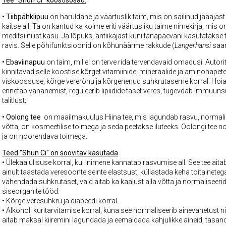
Tee "Shun Ci"
koostisosad
:
• Tiibpähklipuu
on haruldane ja väärtuslik taim, mis on säilinud jääajast. 
kaitse all. Ta on kantud ka kolme eriti väärtusliku taime nimekirja, mis
meditsiinilist kasu. Ja lõpuks, antiikajast kuni tänapäevani kasutatakse
ravis. Selle põhifunktsioonid on kõhunäärme rakkude (
Langerhansi
saar
• Ebaviinapuu
on taim, millel on terve rida tervendavaid omadusi. Autor
kinnitavad selle koostise kõrget vitamiinide, mineraalide ja aminohapete
viskoossuse, kõrge vererõhu ja kõrgenenud suhkrutaseme korral. Hoia
ennetab vananemist, reguleerib lipiidide taset veres, tugevdab immuuns
talitlust;
•
Oolong tee
on maailmakuulus Hiina tee, mis lagundab rasvu, normalise
võtta, on kosmeetilise toimega ja seda peetakse iluteeks. Oolongi tee 
ja on noorendava toimega.
Teed "Shun Ci" on soovitav kasutada
• Ülekaalulisuse korral, kui inimene kannatab rasvumise all. See tee aita
ainult taastada veresoonte seinte elastsust, küllastada keha toitainetega
vähendada suhkrutaset, vaid aitab ka kaalust alla võtta ja normaliseeri
siseorganite tööd.
•
Kõrge veresuhkru ja diabeedi korral.
• Alkoholi kuritarvitamise korral, kuna see normaliseerib ainevahetust n
aitab maksal kiiremini lagundada ja eemaldada kahjulikke aineid, tasan