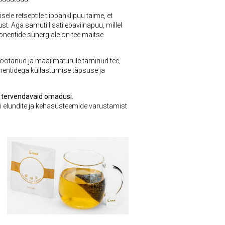
sele retseptile tiibpähklipuu taime, et
 Aga samuti lisati ebaviinapuu, millel
onentide sünergiale on tee maitse
ötanud ja maailmaturule tarninud tee,
entidega küllastumise täpsuse ja
a
tervendavaid
omadusi.
 elundite ja kehasüsteemide varustamist