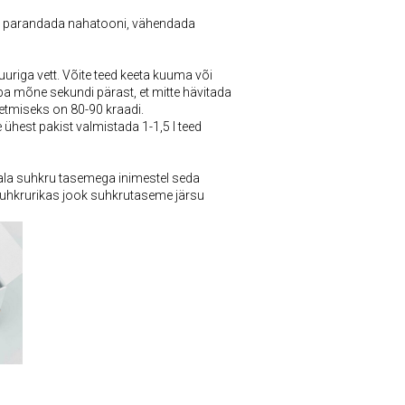
teil parandada nahatooni, vähendada
uriga vett. Võite teed keeta kuuma või
uba mõne sekundi pärast, et mitte hävitada
eetmiseks on 80-90 kraadi.
ühest pakist valmistada 1-1,5 l teed
ala suhkru tasemega inimestel seda
õi suhkrurikas jook suhkrutaseme järsu