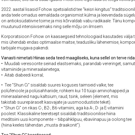
2022. aastal lisasid Fohow spetsialistid tee "keisri kingitus" traditsioonili
anda teele omadus eemaldada organismist külma ja leevendada sügelust.
on antioksüdatiivne toime ja mis kõrvaldab vabu radikaale. Tänu komp
muutunud intensiivsemaks ning selle mõju on ilmsem.
Korporatsioon Fohow on kaasaegseid tehnoloogiaid kasutades välja tö
mis ühendab endas optimaalse maitse, teadusliku lähenemise, kompon
tarbijale mugava pakendi.
Vanasti nimetati
Hiinas seda teed maagiliseks, kuna sellel on terve rid
• Muudab veresoonte seinad elastsemaks, parandab vereringet, samuti
vitamiinide ja mineraalainetega;
• Aitab diabeedi korral;
• Tee "Shun Ci" sisaldab suures koguses taimseid valke, tee
polüfenoole ja polüsahhariide, rohkem kui 10 tüüpi aminohappeid ja
mineraalaineid nagu kaltsium, raud, tsink, seleen (element, mis
takistab suurepäraselt kasvajate ja uusmoodustiste teket).
• "Shun Ci" on rikas C-, B2-, B6-vitamiini, aga ka A-, D- ja E-vitamiini
poolest. Klassikaline teeretsept sisaldab traditsioonilise hiina
meditsiini uusi komponente – tiibpähklipuu, ebaviinapuu ja oolong tee
(hiina keeles tähendan „musta draakonit”).