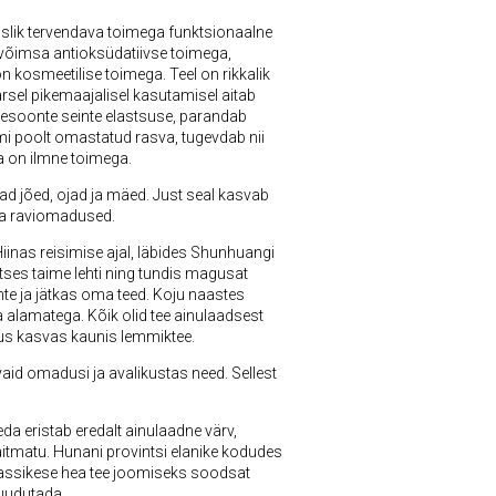
uslik tervendava toimega funktsionaalne
n võimsa antioksüdatiivse toimega,
 kosmeetilise toimega. Teel on rikkalik
rsel pikemaajalisel kasutamisel aitab
eresoonte seinte elastsuse, parandab
mi poolt omastatud rasva, tugevdab nii
a on ilmne toimega.
d jõed, ojad ja mäed. Just seal kasvab
 ja raviomadused.
Hiinas reisimise ajal, läbides Shunhuangi
tses taime lehti ning tundis magusat
te ja jätkas oma teed. Koju naastes
 alamatega. Kõik olid tee ainulaadsest
 kus kasvas kaunis lemmiktee.
d omadusi ja avalikustas need. Sellest
Seda eristab eredalt ainulaadne värv,
aitmatu. Hunani provintsi elanike kodudes
e tassikese hea tee joomiseks soodsat
puudutada.