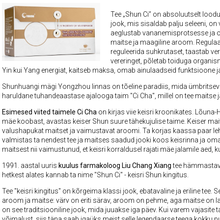
Tee „Shun Ci” on absoluutselt lood
jook, mis sisaldab palju seleeni, o
aeglustab vananemisprotsesse ja on
maitse ja maagiline aroom. Regulaa
reguleerida suhkrutaset, taastab v
vereringet, põletab toiduga organis
Yin kui Yang energiat, kaitseb maksa, omab ainulaadseid funktsioone j
Shunhuangi mägi Yongzhou linnas on tõeline paradiis, mida ümbritseva
haruldane tuhandeaastase ajalooga taim "Ci Cha", millel on tee maitse
Esimesed viited taimele Ci Cha
on kirjas viie keisri kroonikates. Lõuna-
mäe koobast, avastas keiser Shun suure tähekujulise taime. Keiser mai
valushapukat maitset ja vaimustavat aroomi. Ta korjas kaassa paar leh
valmistas ta nendest tee ja maitses saadud jooki koos keisrinna ja oma
maitsest nii vaimustunud, et keisri korraldusel rajati mäe jalamile aed,
1991. aastal uuris
kuulus farmakoloog Liu Chang Xiang
tee hämmastavai
hetkest alates kannab ta nime "Shun Ci" - keisri Shun kingitus.
Tee "keisri kingitus" on kõrgeima klassi jook, ebatavaline ja eriline tee. 
aroom ja maitse: värv on eriti särav, aroom on pehme, aga maitse on l
on see traditsiooniline jook, mida juuakse iga päev. Kui varem vajasit
võimalust, siis täna saab igaüks meist selle legendaarse teega kokku 