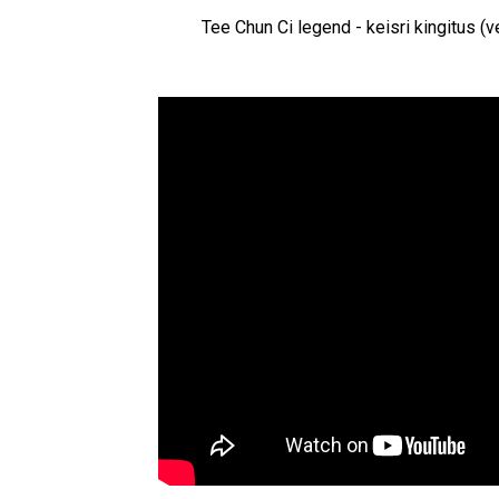
Tee Chun Ci legend - keisri kingitus (