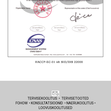
TERVISEKOOLITUS
•
TERVISETOOTED
FOHOW
•
KONSULTATSIOONID
•
NAERUKOOLITUS
•
LOOVUSKOOLITUSE
D