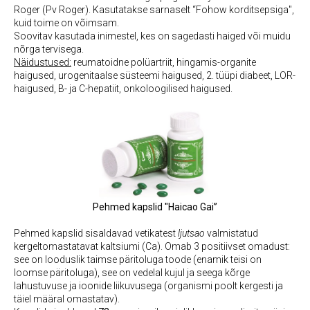
Roger (Pv Roger). Kasutatakse sarnaselt “Fohow korditsepsiga",
kuid toime on võimsam.
Soovitav kasutada inimestel, kes on sagedasti haiged või muidu
nõrga tervisega.
Näidustused:
reumatoidne polüartriit, hingamis-organite
haigused, urogenitaalse süsteemi haigused, 2. tüüpi diabeet, LOR-
haigused, B- ja C-hepatiit, onkoloogilised haigused.
Pehmed kapslid "Haicao Gai”
Pehmed kapslid sisaldavad vetikatest
ljutsao
valmistatud
kergeltomastatavat kaltsiumi (Ca). Omab 3 positiivset omadust:
see on looduslik taimse päritoluga toode (enamik teisi on
loomse päritoluga), see on vedelal kujul ja seega kõrge
lahustuvuse ja ioonide liikuvusega (organismi poolt kergesti ja
täiel määral omastatav).