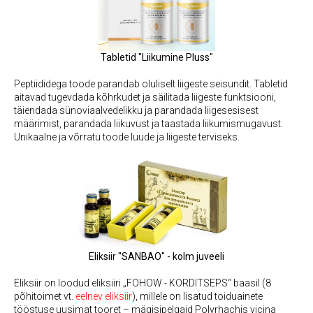
Tabletid "Liikumine Pluss"
Peptiididega toode parandab oluliselt liigeste seisundit. Tabletid
aitavad tugevdada kõhrkudet ja säilitada liigeste funktsiooni,
täiendada sünoviaalvedelikku ja parandada liigesesisest
määrimist, parandada liikuvust ja taastada liikumismugavust.
Unikaalne ja võrratu toode luude ja liigeste terviseks.
Eliksiir "SANBAO" - kolm juveeli
Eliksiir on loodud eliksiiri „FOHOW - KORDITSEPS“ baasil (8
põhitoimet vt.
eelnev eliksiir
), millele on lisatud toiduainete
tööstuse uusimat tooret – mägisipelgaid Polyrhachis vicina