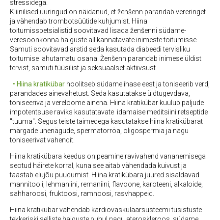
stressidega.
Kliinilised uuringud on näidanud, et ženšenn parandab vereringet
ja vähendab trombotsüütide kuhjumist. Hiina
toitumisspetsialistid soovitavad lisada ženšenni südame-
veresoonkonna haiguste all kannatavate inimeste toitumisse.
Samuti soovitavad arstid seda kasutada diabeedi tervisliku
toitumise lahutamatu osana. Ženšenn parandab inimese üldist
tervist, samuti füüsilist ja seksuaalset aktiivsust.
• Hiina kratikübar
hoolitseb südamelihase eest ja toniseerib verd,
parandades ainevahetust. Seda kasutatakse üldtugevdava,
toniseeriva ja vereloome ainena. Hiina kratikübar kuulub paljude
impotentsuse raviks kasutatavate idamaise meditsiini retseptide
"tuuma". Segus teiste taimedega kasutatakse hiina kratikübarat
märgade unenägude, spermatorröa, oligospermia ja nagu
toniseerivat vahendit.
Hiina kratikübara keedus on peamine ravivahend vananemisega
seotud häirete korral, kuna see aitab vähendada kuivust ja
taastab elujõu puudumist. Hiina kratikübara juured sisaldavad
mannitooli, lehmaniini, remaniini, flavoone, karoteeni, alkaloide,
sahharoosi, fruktoosi, ramnoosi, rasvhappeid.
Hiina kratikübar vähendab kardiovaskulaarsüsteemi tüsistuste
tekkeriski selliste haiguste puhul nagu ateroskleroos, südame