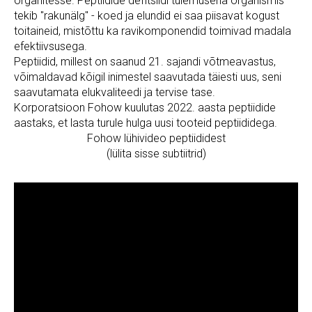
organitesse. Peptiidide defitsiidi tulemusena organismis
tekib "rakunälg" - koed ja elundid ei saa piisavat kogust
toitaineid, mistõttu ka ravikomponendid toimivad madala
efektiivsusega.
Peptiidid, millest on saanud 21. sajandi võtmeavastus,
võimaldavad kõigil inimestel saavutada täiesti uus, seni
saavutamata elukvaliteedi ja tervise tase.
Korporatsioon Fohow kuulutas 2022. aasta peptiidide
aastaks, et lasta turule hulga uusi tooteid peptiididega.
Fohow lühivideo peptiididest
(lülita sisse subtiitrid)