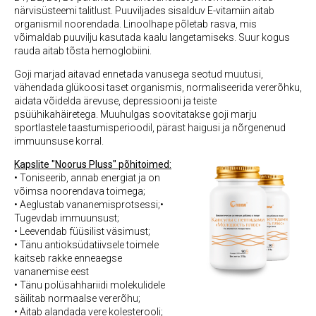
närvisüsteemi talitlust. Puuviljades sisalduv E-vitamiin aitab
organismil noorendada. Linoolhape põletab rasva, mis
võimaldab puuvilju kasutada kaalu langetamiseks. Suur kogus
rauda aitab tõsta hemoglobiini.
Goji marjad aitavad ennetada vanusega seotud muutusi,
vähendada glükoosi taset organismis, normaliseerida vererõhku,
aidata võidelda ärevuse, depressiooni ja teiste
psüühikahäiretega. Muuhulgas soovitatakse goji marju
sportlastele taastumisperioodil, pärast haigusi ja nõrgenenud
immuunsuse korral.
Kapslite "Noorus Pluss" põhitoimed:
• Toniseerib, annab energiat ja on
võimsa noorendava toimega;
• Aeglustab vananemisprotsessi;
•
Tugevdab immuunsust;
• Leevendab füüsilist väsimust;
• Tänu antioksüdatiivsele toimele
kaitseb rakke enneaegse
vananemise eest
• Tänu polüsahhariidi molekulidele
säilitab normaalse vererõhu;
• Aitab alandada vere kolesterooli;