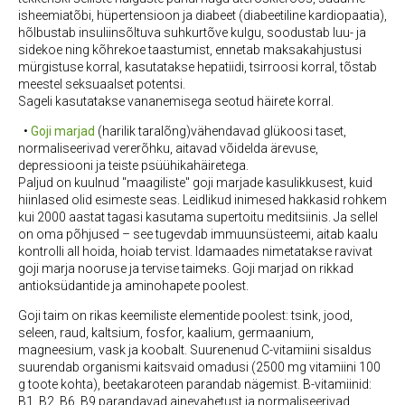
isheemiatõbi, hüpertensioon ja diabeet (diabeetiline kardiopaatia),
hõlbustab insuliinsõltuva suhkurtõve kulgu, soodustab luu- ja
sidekoe ning kõhrekoe taastumist, ennetab maksakahjustusi
mürgistuse korral, kasutatakse hepatiidi, tsirroosi korral, tõstab
meestel seksuaalset potentsi.
Sageli kasutatakse vananemisega seotud häirete korral.
•
Goji marjad
(harilik taralõng)vähendavad glükoosi taset,
normaliseerivad vererõhku, aitavad võidelda ärevuse,
depressiooni ja teiste psüühikahäiretega.
Paljud on kuulnud "maagiliste" goji marjade kasulikkusest, kuid
hiinlased olid esimeste seas. Leidlikud inimesed hakkasid rohkem
kui 2000 aastat tagasi kasutama supertoitu meditsiinis. Ja sellel
on oma põhjused – see tugevdab immuunsüsteemi, aitab kaalu
kontrolli all hoida, hoiab tervist. Idamaades nimetatakse ravivat
goji marja nooruse ja tervise taimeks. Goji marjad on rikkad
antioksüdantide ja aminohapete poolest.
Goji taim on rikas keemiliste elementide poolest: tsink, jood,
seleen, raud, kaltsium, fosfor, kaalium, germaanium,
magneesium, vask ja koobalt. Suurenenud C-vitamiini sisaldus
suurendab organismi kaitsvaid omadusi (2500 mg vitamiini 100
g toote kohta), beetakaroteen parandab nägemist. B-vitamiinid:
B1, B2, B6, B9 parandavad ainevahetust ja normaliseerivad