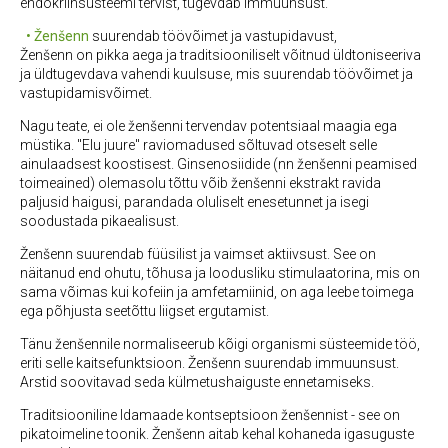
endokriinsüsteemi tervist, tugevdab immuunsust.
• Ženšenn
suurendab töövõimet ja vastupidavust,
Ženšenn on pikka aega ja traditsiooniliselt võitnud üldtoniseeriva
ja üldtugevdava vahendi kuulsuse, mis suurendab töövõimet ja
vastupidamisvõimet.
Nagu teate, e
i ole ženšenni tervendav potentsiaal maagia ega
müstika. "Elu juure" raviomadused sõltuvad otseselt selle
ainulaadsest koostisest. Ginsenosiidide (nn ženšenni peamised
toimeained) olemasolu tõttu võib ženšenni ekstrakt ravida
paljusid haigusi, parandada oluliselt enesetunnet ja isegi
soodustada pikaealisust.
Ženšenn suurendab füüsilist ja vaimset aktiivsust. See on
näitanud end ohutu, tõhusa ja loodusliku stimulaatorina, mis on
sama võimas kui kofeiin ja amfetamiinid, on aga leebe toimega
ega põhjusta seetõttu liigset ergutamist.
Tänu ženšennile normaliseerub kõigi organismi süsteemide töö,
eriti selle kaitsefunktsioon. Ženšenn suurendab immuunsust.
Arstid soovitavad seda külmetushaiguste ennetamiseks.
Traditsiooniline Idamaade kontseptsioon ženšennist - see on
pikatoimeline toonik. Ženšenn aitab kehal kohaneda igasuguste