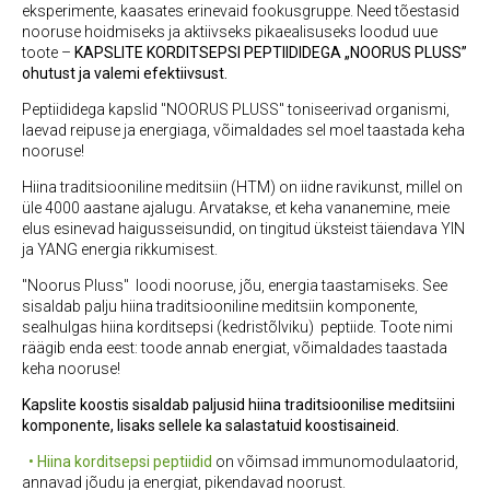
eksperimente, kaasates erinevaid fookusgruppe. Need tõestasid
nooruse hoidmiseks ja aktiivseks pikaealisuseks loodud uue
toote –
KAPSLITE KORDITSEPSI PEPTIIDIDEGA „NOORUS PLUSS”
ohutust ja valemi efektiivsust.
Peptiididega kapslid "NOORUS PLUSS" toniseerivad organismi,
laevad reipuse ja energiaga, võimaldades sel moel taastada keha
nooruse!
Hiina traditsiooniline meditsiin (HTM) on iidne ravikunst, millel on
üle 4000 aastane ajalugu. Arvatakse, et keha vananemine, meie
elus esinevad haigusseisundid, on tingitud üksteist täiendava YIN
ja YANG energia rikkumisest.
"Noorus Pluss" loodi nooruse, jõu, energia taastamiseks. See
sisaldab palju hiina traditsiooniline meditsiin komponente,
sealhulgas hiina korditsepsi (kedristõlviku) peptiide. Toote nimi
räägib enda eest: toode annab energiat, võimaldades taastada
keha nooruse!
Kapslite koostis sisaldab paljusid hiina traditsioonilise meditsiini
komponente, lisaks sellele ka salastatuid koostisaineid.
• Hiina korditsepsi peptiidid
on võimsad immunomodulaatorid,
annavad jõudu ja energiat, pikendavad noorust.