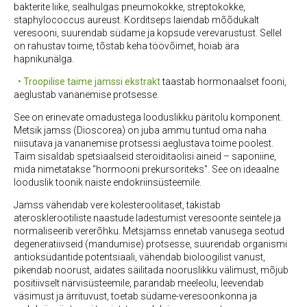
bakterite liike, sealhulgas pneumokokke, streptokokke,
staphylococcus aureust. Korditseps laiendab mõõdukalt
veresooni, suurendab südame ja kopsude verevarustust. Sellel
on rahustav toime, tõstab keha töövõimet, hoiab ära
hapnikunälga.
• Troopilise taime jamssi ekstrakt
taastab hormonaalset fooni,
aeglustab vananemise protsesse.
See on erinevate omadustega looduslikku päritolu komponent.
Metsik jamss (Dioscorea) on juba ammu tuntud oma naha
niisutava ja vananemise protsessi aeglustava toime poolest.
Taim sisaldab spetsiaalseid steroiditaolisi aineid – saponiine,
mida nimetatakse "hormooni prekursoriteks". See on ideaalne
looduslik toonik naiste endokriinsüsteemile.
Jamss vähendab vere kolesteroolitaset, takistab
aterosklerootiliste naastude ladestumist veresoonte seintele ja
normaliseerib vererõhku. Metsjamss ennetab vanusega seotud
degeneratiivseid (mandumise) protsesse, suurendab organismi
antioksüdantide potentsiaali, vähendab bioloogilist vanust,
pikendab noorust, aidates säilitada nooruslikku välimust, mõjub
positiivselt närvisüsteemile, parandab meeleolu, leevendab
väsimust ja ärrituvust, toetab südame-veresoonkonna ja