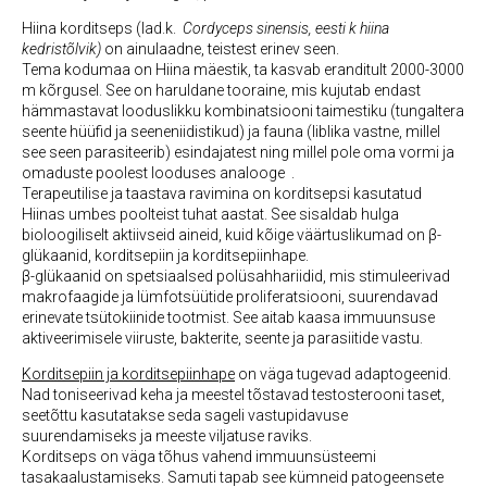
Hiina korditseps (lad.k.
Cordyceps sinensis, eesti k hiina
kedristõlvik)
on ainulaadne, teistest erinev seen.
Tema kodumaa on Hiina mäestik, ta kasvab eranditult 2000-3000
m kõrgusel. See on haruldane tooraine, mis kujutab endast
hämmastavat looduslikku kombinatsiooni taimestiku (tungaltera
seente hüüfid ja seeneniidistikud) ja fauna (liblika vastne, millel
see seen parasiteerib) esindajatest ning millel pole oma vormi ja
omaduste poolest looduses analooge .
Terapeutilise ja taastava ravimina on korditsepsi kasutatud
Hiinas umbes poolteist tuhat aastat. See sisaldab hulga
bioloogiliselt aktiivseid aineid, kuid kõige väärtuslikumad on β-
glükaanid, korditsepiin ja korditsepiinhape.
β-glükaanid on spetsiaalsed polüsahhariidid, mis stimuleerivad
makrofaagide ja lümfotsüütide proliferatsiooni, suurendavad
erinevate tsütokiinide tootmist. See aitab kaasa immuunsuse
aktiveerimisele viiruste, bakterite, seente ja parasiitide vastu.
Korditsepiin ja korditsepiinhape
on väga tugevad adaptogeenid.
Nad toniseerivad keha ja meestel tõstavad testosterooni taset,
seetõttu kasutatakse seda sageli vastupidavuse
suurendamiseks ja meeste viljatuse raviks.
Korditseps on väga tõhus vahend immuunsüsteemi
tasakaalustamiseks. Samuti tapab see kümneid patogeensete