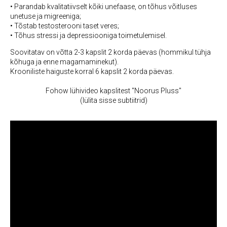
• Parandab kvalitatiivselt kõiki unefaase, on tõhus võitluses
unetuse ja migreeniga;
• Tõstab testosterooni taset veres;
• Tõhus stressi ja depressiooniga toimetulemisel.
Soovitatav on võtta 2-3 kapslit 2 korda päevas
(hommikul tühja
kõhuga ja enne magamaminekut).
Krooniliste haiguste korral 6 kapslit 2 korda päevas.
Fohow lühivideo kapslitest "Noorus Pluss"
(lülita sisse subtiitrid)