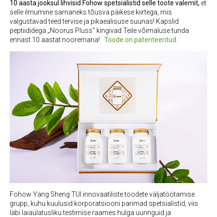
10 aasta jooksul lihvisid Fohow spetsialistid selle toote valemit,
et
selle ilmumine sarnaneks tõusva päikese kiirtega, mis
valgustavad teed tervise ja pikaealisuse suunas!
Kapslid
peptiididega „Noorus Pluss” kingivad Teile võimaluse tunda
ennast 10 aastat nooremana!
Toode on patenteeritud.
Fohow Yang Sheng TUI innovaatiliste toodete väljatöötamise
grupp, kuhu kuulusid korporatsiooni parimad spetsialistid, viis
läbi laiaulatusliku testimise raames hulga uuringuid ja