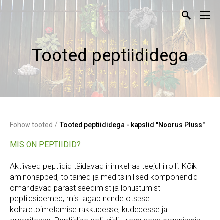
Tooted peptiididega
/
Fohow tooted
Tooted peptiididega - kapslid "Noorus Pluss"
MIS ON PEPTIIDID?
Aktiivsed peptiidid täidavad inimkehas teejuhi rolli. Kõik
aminohapped, toitained ja meditsiinilised komponendid
omandavad pärast seedimist ja lõhustumist
peptiidsidemed, mis tagab nende otsese
kohaletoimetamise rakkudesse, kudedesse ja