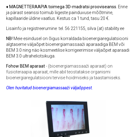
♦
MAGNETTERAAPIA toimega 3D-madratsi
prooviseanss
. Enne
ja pärast seanssi toimub liigeste painduvuse mõõtmine,
kapillaaride üldine vaatlus. Kestus ca 1 tund, tasu 20 €.
Lisainfo ja registreerumine tel. 56 221155, silva (at) stability.ee
NB!
Meie esindusel on õigus korraldada bioenergiaregulatsiooni
algtaseme väljaõpet bioenergiamassaaži aparaadiga BEM või
BEM 3.0 ning näo kosmeetilise korrigeerimise väljaõpet aparaadi
BEM 3.0 ultraheliotsikuga.
Fohow BEM aparaat
- (bioenergiamassaaži aparaat) on
füsioteraapia aparaat, mille abil teostatakse organismi
bioenergiaregulatsiooni tervise hoidmiseks ja taastamiseks.
Olen huvitatud bioenergiamassaaži väljaõppest.