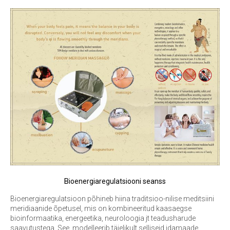
B
ioenergiaregulatsiooni seanss
Bioenergiaregulatsioon põhineb
hiina traditsioo-nilise meditsiini
meridiaanide õpetusel, mis on kombineeritud kaasaegse
bioinformaatika, energeetika, neuroloogia jt teadusharude
saavutustega. See modelleerib täielikult selliseid idamaade