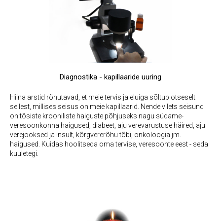
Diagnostika - kapillaaride uuring
Hiina arstid rõhutavad, et meie tervis ja eluiga sõltub otseselt
sellest, millises seisus on meie kapillaarid. Nende vilets seisund
on tõsiste krooniliste haiguste põhjuseks nagu südame-
veresoonkonna haigused, diabeet, aju verevarustuse häired, aju
verejooksed ja insult, kõrgvererõhu tõbi, onkoloogia jm.
haigused. Kuidas hoolitseda oma tervise, veresoonte eest - seda
kuuletegi.