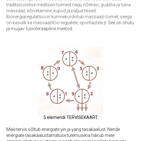
traditsioonilise meditsiini toimeid nagu nõelravi, guašha ja tuina
massaaž, kõrvetamine, kupud ja paljud teised.
Bionergiaregulatsioon kümnekordistub massaaži toimet, seega
on kasulik ka massaažitöö tegijatele, sportlastele jt.
S
ee on ohutu
ja mugav füsioteraapiline meetod.
5 elemendi TERVISEKAART
Meie tervis sõltub energiate yin ja yang tasakaalust. Nende
energiate tasakaalustamatuse tulemusena häirub meie