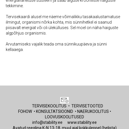
energiavahetuse süsteem ja saab alguse krooniliste haiguste
tekkimine.
Tervisekaardi alusel me näeme võimalikku tasakaalustamatuse
ilmingut, organismi nõrka kohta, mis sünnihetkel ei saanud
piisavalt energiat või oli ülekülluses. Sel moel on näha haiguste
algpõhjus organismis.
Arvutamiseks vajalik teada oma sünnikuupäeva ja sünni
kellaaega.
TERVISEKOOLITUS
•
TERVISETOOTED
FOHOW
•
KONSULTATSIOONID
•
NAERUKOOLITUS
•
LOOVUSKOOLITUSE
D
info@stability.ee
www.stability.ee
Avatud reeglina K-N 13-18, muul ajal
kokkuleppel (helista)