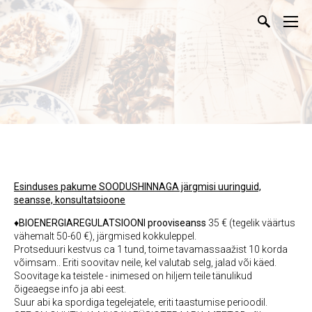
Esinduses pakume SOODUSHINNAGA järgmisi uuringuid,
seansse, konsultatsioone
♦
BIOENERGIAREGULATSIOONI prooviseanss
35 € (tegelik väärtus
vähemalt 50-60 €), järgmised kokkuleppel.
Protseduuri kestvus ca 1 tund, toime tavamassaažist 10 korda
võimsam.. Eriti soovitav neile, kel valutab selg, jalad või käed.
Soovitage ka teistele - inimesed on hiljem teile tänulikud
õigeaegse info ja abi eest.
Suur abi ka spordiga tegelejatele, eriti taastumise perioodil.