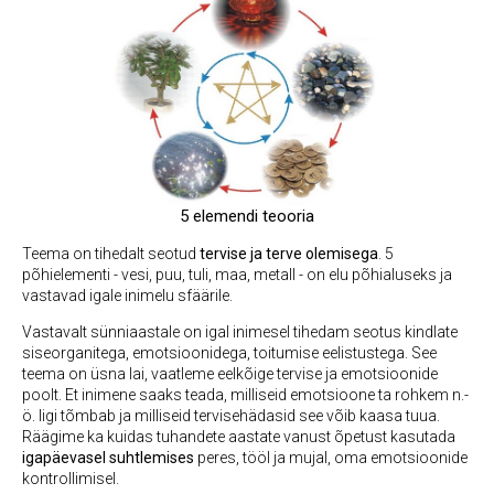
5 elemendi teooria
Teema on tihedalt seotud
tervise ja terve olemisega
. 5
põhielementi - vesi, puu, tuli, maa, metall - on elu põhialuseks ja
vastavad igale inimelu sfäärile.
Vastavalt sünniaastale on igal inimesel tihedam seotus kindlate
siseorganitega, emotsioonidega, toitumise eelistustega. See
teema on üsna lai, vaatleme eelkõige tervise ja emotsioonide
poolt. Et inimene saaks teada, milliseid emotsioone ta rohkem n.-
ö. ligi tõmbab ja milliseid tervisehädasid see võib kaasa tuua.
Räägime ka kuidas tuhandete aastate vanust õpetust kasutada
igapäevasel suhtlemises
peres, tööl ja mujal, oma emotsioonide
kontrollimisel.