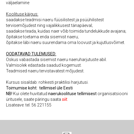
väljaelamine
Koolituse käigus:
saadakse teadmisi naeru füüsilistest ja psüühilistest
tervisemõjudest ning vajalikkusest tänapäeval;
saadakse teada, kuidas naer võib toimida tundelukkude avajana;
õpitakse toetama enda sisemist naeru;
õpitakse läbi naeru suurendama oma loovust ja kujutlusvõimet.
OODATAVAD TULEMUSED:
Oskus vabastada sisemist naeru naeruharjutuste abil.
Valmisolek edastada saadud kogemust.
Teadmised naeru tervistavatest mõjudest.
Kursus sisaldab:
rohkesti praktilisi harjutusi.
Toimumise koht:
tellimisel üle Eesti
NB!
Kui olete huvitatud
naerukoolituse tellimisest
organisatsiooni
üritusele, saate päringu saata
siit
.
Lisateave: tel. 56 221155