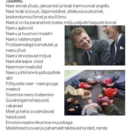
TEEMAD:
Naer annab jõudu, jaksamist ja lisab harmooniat argiellu.
Naer lisab loovust, õppimistahet, ühtekuuluvustunnet,
keskendumisvõimet ja elurõõmu.
Naerul on ka paranemist toetav mõju paljude haiguste korral.
Naeru ajaloost
Naeru ja huumori maailm
Naeru vaatenurgad
Probleemidega toimetulek ja
naeru jõud.
Naeru tervistavad mõjud
Naeruteraapia viisid
Naermise meetodid
Naeru juhtimine kujutluspiltide
abil
Põhjuseta naer - naerujooga
meetod
Sisemise naeru toetamine
Süvahingamisharjused,
vabanaer
Meeli ja keha soojendavad
harjutused
Emotsionaalne liikumine muusikaga
Meelehead toovad ja pahameelt tekitavad tunded, nende