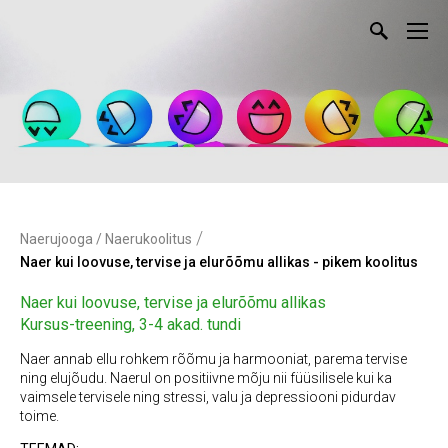
/
Naerujooga / Naerukoolitus
Naer kui loovuse, tervise ja elurõõmu allikas - pikem koolitus
Naer kui loovuse, tervise ja elurõõmu allikas
Kursus-treening, 3-4 akad. tundi
Naer annab ellu rohkem rõõmu ja harmooniat, parema tervise
ning elujõudu. Naerul on positiivne mõju nii füüsilisele kui ka
vaimsele tervisele ning stressi, valu ja depressiooni pidurdav
toime.